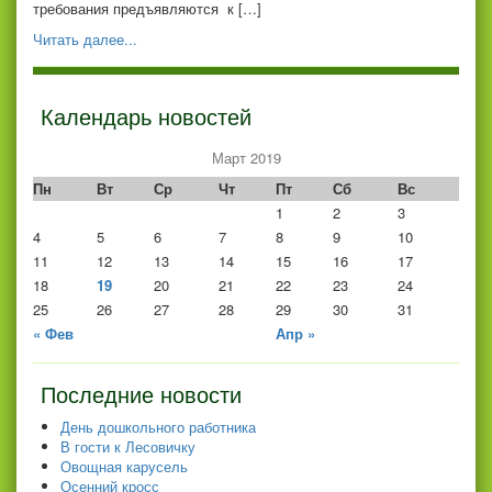
требования предъявляются к […]
Читать далее...
Календарь новостей
Март 2019
Пн
Вт
Ср
Чт
Пт
Сб
Вс
1
2
3
4
5
6
7
8
9
10
11
12
13
14
15
16
17
18
19
20
21
22
23
24
25
26
27
28
29
30
31
« Фев
Апр »
Последние новости
День дошкольного работника
В гости к Лесовичку
Овощная карусель
Осенний кросс