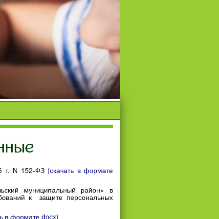
нные
6 г. N 152-ФЗ
(скачать в формате
льский муниципальный район» в
ебований к защите персональных
ть в формате docx)