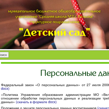
муниципальное бюджетное общеобразовательное
учреждение "Средняя школа №2 г. Вельска"
структурное подразделение
"Детский сад"
Персональные да
Федеральный закон «О персональных данных» от 27 июля 200
docx)
«Политика Управления образования администрации МО «Ве
отношении обработки персональных данных и реализации тр
данных»
(скачать в формате docx)
Положение о защите персональных данных воспитанников
(скача